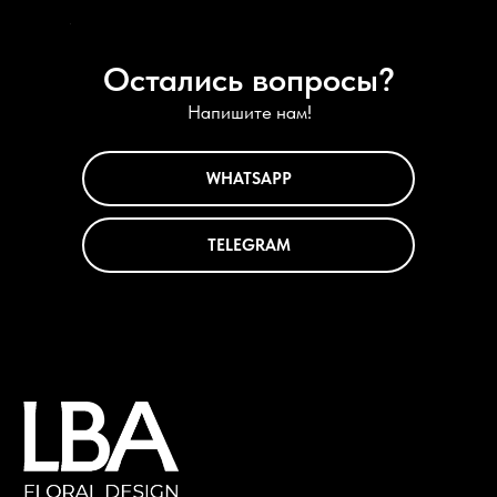
СОЦ.СЕТИ
Остались вопросы?
Напишите нам!
ОПЛАТА
WHATSAPP
КОНТАКТЫ
+79152402267 (24 часа)
TELEGRAM
lba@lacybird.kz
+77172695926 (10:00 – 19:00 +6 GMT)
Политика обработки персональных данных
Договор оферты