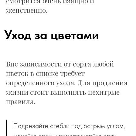
смотрится очень изящно и
женственно.
Вне зависимости от сорта любой
цветок в списке требует
определенного ухода. Для продления
жизни стоит выполнять нехитрые
правила.
© 2026 LACY BIRD
Подрезайте стебли под острым углом,
ОБУЧЕНИЕ
Расписание
меняйте воду и ополаскивайте вазу