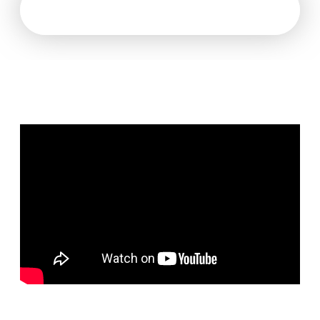
Мы раскрываем
все карты!
Стиль Lacy Bird базируется на 3
понятиях:
цвет, форма и фактура
Поэтому применение колористики
для нас
жизненно необходимо
Чтобы обучать флористов Lacy Bird,
мы разработали авторскую
технологию обучения цвету во
флористике, которой теперь
делимся
с вами