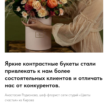
Halyk:
от 2492 ₸ / мес.
Доступ к видео 180 дней
Обратная связь 90 дней
Сертификат
Яркие контрастные букеты стали
привлекать к нам более
состоятельных клиентов и отличать
нас от конкурентов.
Анастасия Родионова, шеф-флорист сети студий «Цветы
счастья» из Кирова