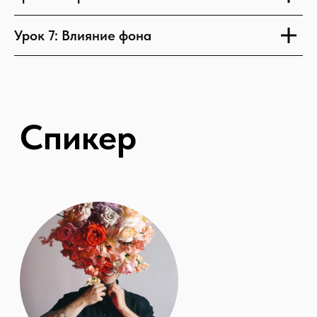
Урок 7: Влияние фона
Яркие и дерзкие
сочетания помогают
выделиться. Поэтому
колористику мы
используем в каждом
букете!
Софья Вейбер, Основательница Lacy Bird