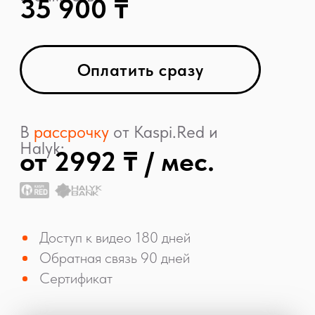
роли, поэтому мы обращаем на них
особое внимание во время обучения
10 000+
букетов ежегодно создаются
в стенах Lacy Bird
7 000+
студентов по всему миру
выбрали нас для обучения
300 000+
подписчиков во вселенной
Lacy Bird в Instagram