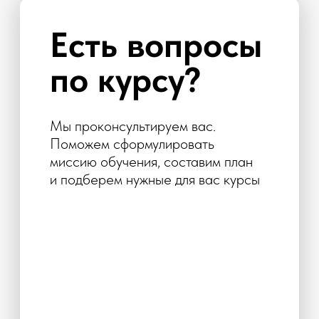
direct
Как мы учим
История студента