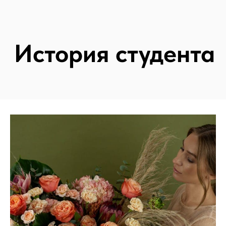
Особое предложение для студентов,
закончивших офлайн-, онлайн-курсы
и тренинги в нашей Академии
Полная
стоимость:
29 900 ₸
39 990 ₸
Оплатить сразу
В
рассрочку
от Kaspi.Red и