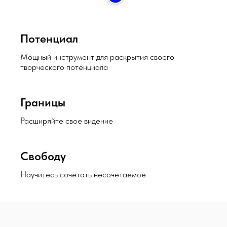
Спикер
Потенциал
Мощный инструмент для раскрытия своего
творческого потенциала
Границы
Расширяйте свое видение
Павел Полков
Экс-Lacy Bird
Свободу
За 2 года прошел путь от
помощника до старшего
Научитесь сочетать несочетаемое
флориста. И теперь раздвигает
границы сознания флористов с
помощью цвета, подчиненного
логической мысли