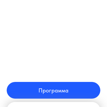
на новый уровень
доступ
формат
сразу
с обратной связью
Программа
Оставить заявку