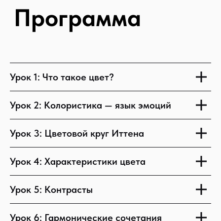
Есть вопросы
по курсу?
Урок 1: Что такое цвет?
Мы проконсультируем вас.
Поможем сформулировать
Урок 2: Колористика — язык эмоций
миссию обучения, составим план
и подберем нужные для вас курсы
Урок 3: Цветовой круг Иттена
Урок 4: Характеристики цвета
Урок 5: Контрасты
Урок 6: Гармонические сочетания