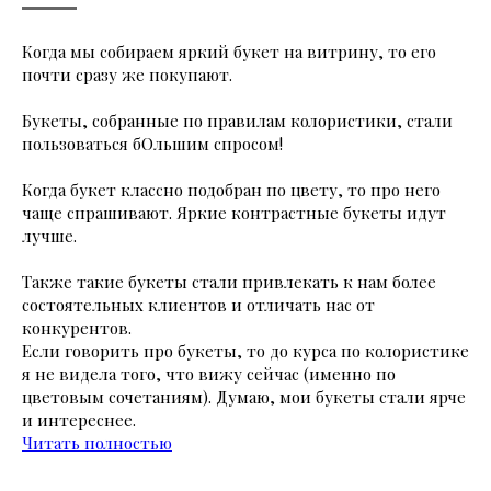
Когда мы собираем яркий букет на витрину, то его
почти сразу же покупают.
Букеты, собранные по правилам колористики, стали
пользоваться бОльшим спросом!
Когда букет классно подобран по цвету, то про него
чаще спрашивают. Яркие контрастные букеты идут
лучше.
Почему LBA?
Также такие букеты стали привлекать к нам более
состоятельных клиентов и отличать нас от
конкурентов.
Если говорить про букеты, то до курса по колористике
Атмосфера
я не видела того, что вижу сейчас (именно по
цветовым сочетаниям). Думаю, мои букеты стали ярче
и интереснее.
— это то, что восхищает наших
Читать полностью
студентов. LBA — это то самое место,
где вы погрузитесь в творчество,
креативность и будете на острие