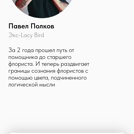
300 000
Подписчиков у Lacy Bird и LBA
70 000+
Человек видят каждый наш пост
20+
Заказов в день поступает в