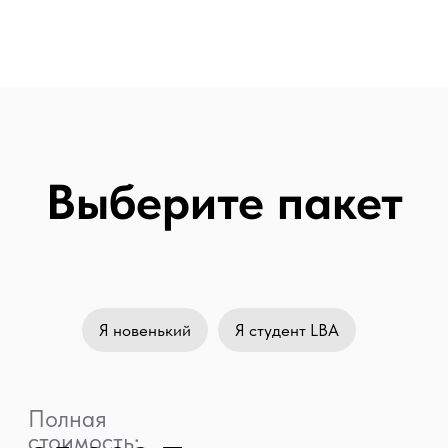
Практика
Мы не даем знания, оторванные от
реальности. Прежде чем чем-то учить
мы это тестируем в студии Lacy Bird и
только после успеха — делимся с
нашими студентами
Открытость
Мы рассказываем все как есть! О
наших победах и поражениях, о
наших находках и лайфхаках. только
так мы можем выстроить доверие
Я новенький
Я студент LBA
между нами
Вдохновение
Творческий процесс, цвет, креатив и
смелость играют для нас решающие