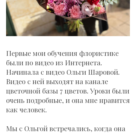
Вебинары
7 секретов LB
Онлайн
Очное
О нас
Контакты
Первые мои обучения флористике
ПОЛЕЗНОЕ
были по видео из Интернета.
Энциклопедия цветов
Начинала с видео Ольги Шаровой.
Биржа труда
Подари курс
Видео с ней выходят на канале
Тест флориста
цветочной базы 7 цветов. Уроки были
Журнал
очень подробные, и она мне нравится
МИР
как человек.
Global
Dubai
Мы с Ольгой встречались, когда она
México
Moscow