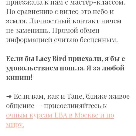
приезжала к нам с мастер-классом.
По сравнению с видео это небо и
СОЦ.СЕТИ
земля. Личностный контакт ничем
не заменишь. Прямой обмен
ОПЛАТА
информацией считаю бесценным.
Если бы Lacy Bird приехали, я бы с
КОНТАКТЫ
удовольствием пошла. Я за любой
+79152402267 (24 часа)
lba@lacybird.kz
кипиш!
+77172695926 (10:00 – 19:00 +6 GMT)
➜ Если вам, как и Тане, ближе живое
Политика обработки персональных данных
общение — присоединяйтесь к
Договор оферты
очным курсам LBA в Москве и по
миру.